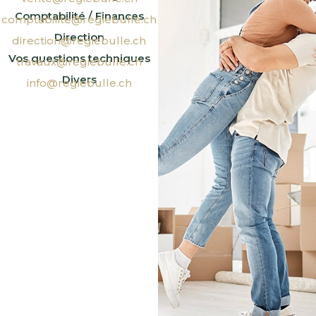
Comptabilité / Finances
comptabilite@regiebulle.ch
Direction
direction@regiebulle.ch
Vos questions techniques
travaux@regiebulle.ch
Divers
info@regiebulle.ch