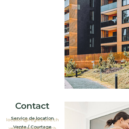
Contact
Service de location
location@regiebulle.ch
Vente / Courtage
vente@regiebulle.ch