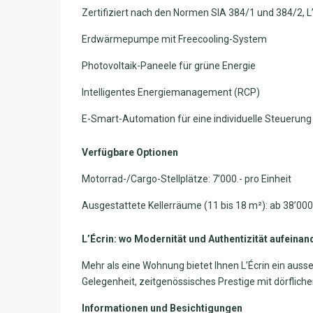
Zertifiziert nach den Normen SIA 384/1 und 384/2, L’É
Erdwärmepumpe mit Freecooling-System
Photovoltaik-Paneele für grüne Energie
Intelligentes Energiemanagement (RCP)
E-Smart-Automation für eine individuelle Steuerung
Verfügbare Optionen
Motorrad-/Cargo-Stellplätze: 7’000.- pro Einheit
Ausgestattete Kellerräume (11 bis 18 m²): ab 38’000
L’Écrin: wo Modernität und Authentizität aufeinan
Mehr als eine Wohnung bietet Ihnen L’Écrin ein auss
Gelegenheit, zeitgenössisches Prestige mit dörflic
Informationen und Besichtigungen